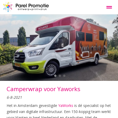
Grafisch ontwerp
Logo & huisstijl
Website voor bedrijv
Home
Nieuws
Bellen
E-mail
Co
●
●
●
Camperwrap voor Yaworks
6-8-2021
Het in Amsterdam gevestigde
YaWorks
is dé specialist op het
gebied van digitale infrastructuur. Een 150-koppig team werkt
voor klanten in heel Nederland en daarbuiten. Met de