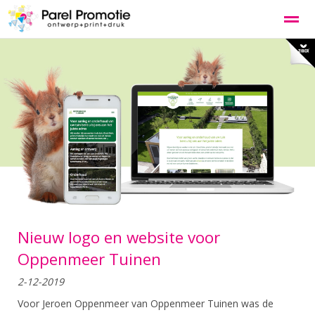
Grafisch ontwerp
Logo & huisstijl
Website voor bedrijv
Home
Nieuws
Bellen
E-mail
Co
Nieuw logo en website voor
Oppenmeer Tuinen
2-12-2019
Voor Jeroen Oppenmeer van Oppenmeer Tuinen was de