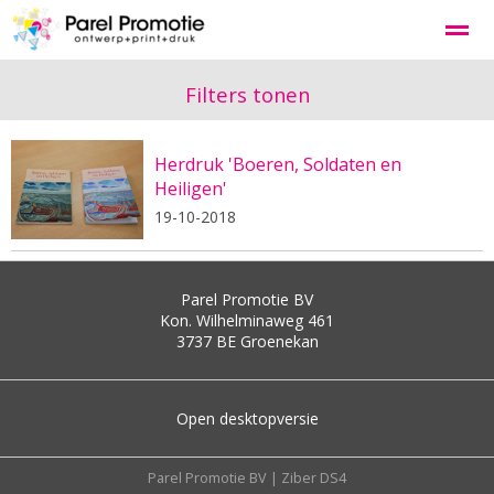
Grafisch ontwerp
Logo & huisstijl
Website voor bedrijv
Filters tonen
Herdruk 'Boeren, Soldaten en
Home
Nieuws
Bellen
E-mail
Co
Heiligen'
19-10-2018
Parel Promotie BV
Kon. Wilhelminaweg 461
3737 BE
Groenekan
Open desktopversie
Parel Promotie BV |
Ziber DS4